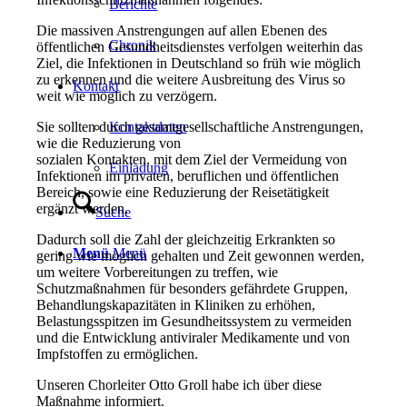
Berichte
Die massiven Anstrengungen auf allen Ebenen des
Chronik
öffentlichen Gesundheitsdienstes verfolgen weiterhin das
Ziel, die Infektionen in Deutschland so früh wie möglich
zu erkennen und die weitere Ausbreitung des Virus so
Kontakt
weit wie möglich zu verzögern.
Kontaktdaten
Sie sollten durch gesamtgesellschaftliche Anstrengungen,
wie die Reduzierung von
sozialen Kontakten, mit dem Ziel der Vermeidung von
Einladung
Infektionen im privaten, beruflichen und öffentlichen
Bereich, sowie eine Reduzierung der Reisetätigkeit
ergänzt werden.
Suche
Dadurch soll die Zahl der gleichzeitig Erkrankten so
Menü
Menü
gering wie möglich gehalten und Zeit gewonnen werden,
um weitere Vorbereitungen zu treffen, wie
Schutzmaßnahmen für besonders gefährdete Gruppen,
Behandlungskapazitäten in Kliniken zu erhöhen,
Belastungsspitzen im Gesundheitssystem zu vermeiden
und die Entwicklung antiviraler Medikamente und von
Impfstoffen zu ermöglichen.
Unseren Chorleiter Otto Groll habe ich über diese
Maßnahme informiert.