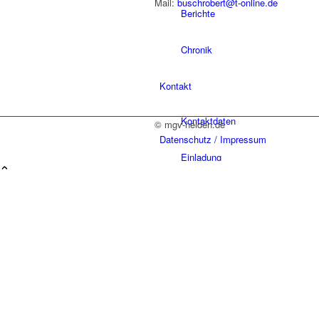
Mail:
buschrobert@t-online.de
Berichte
Chronik
Kontakt
Kontaktdaten
© mgv-heiden.de
Datenschutz / Impressum
Einladung
Menü