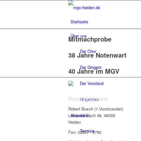
Startseite
Über uns
Mitmachprobe
Der Chor
38 Jahre Notenwart
Der Dirigent
40 Jahre im MGV
Der Vorstand
Kontaktdaten
Hörproben
Robert Busch (1.Vorsitzender)
Aktivitäten
Lohauser Esch 48, 46359
Heiden
Termine
Fon: 02867 - 8792