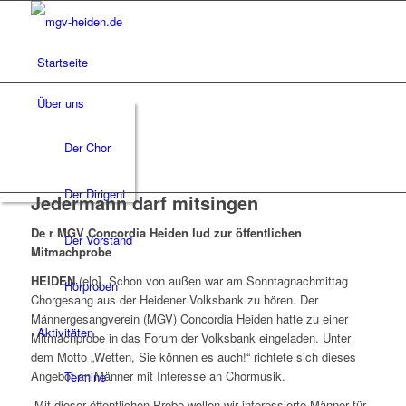
Startseite
Über uns
Der Chor
Der Dirigent
Jedermann darf mitsingen
De r MGV Concordia Heiden lud zur öffentlichen
Der Vorstand
Mitmachprobe
HEIDEN
(elo]. Schon von außen war am Sonntagnachmittag
Hörproben
Chorgesang aus der Heidener Volksbank zu hören. Der
Männergesangverein (MGV) Concordia Heiden hatte zu einer
Aktivitäten
Mitmachprobe in das Forum der Volksbank eingeladen. Unter
dem Motto „Wetten, Sie können es auch!“ richtete sich dieses
Angebot an Männer mit Interesse an Chormusik.
Termine
„Mit dieser öffentlichen Probe wollen wir interessierte Männer für