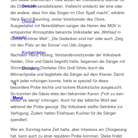
Berichte
die Chormusik sensibilisieren. Vielleicht entdeckt der eine oder
der andere, dass ihm das Singen im Chor Spaß macht“, erklärte
Hans-Bernd Beumling, erster Vorsitzender des Chors.
Chronik
Ausgestattet mit Notenblättern sangen die Herren des MGV in
entspannter Atmosphäre bekannte Volkslieder wie „Wohlauf in
Kontakt
Gottes schöner Welt“, „Die Gedanken sind frei“ oder auch „Zeig
mir den Platz an der Sonne“ von Udo Jürgens.
Kontaktdaten
Nachdem Heinz Hüning, Vorstandsvorsitzender der Volksbank
Heiden, Chor und Gäste begrüßt hatte, begannen die Sänger mit
Stimmübungen. Chorleiter Otto Groll führte durch die
Einladung
Mitmachprobe und begleitete die Sänger auf dem Klavier. Damit
auch jeder mitsingen konnte, hatte er speziell für diese
besondere Probe leichte und lockere Musikstücke ausgesucht.
So konnten die Gäste etwa den bekannten Kanon „Froh zu sein
Menü
bedarf es wenig“ mitsingen. Auch für das leibliche Wohl war
während der Probe gesorgt: Die Volksbank stellte Getränke zur
Verfügung. Zudem hatten Ehefrauen Kuchen für die Sänger
spendiert.
Wer am Sonntag keine Zeit hatte, aber Interesse am Chorgesang
hat, kann auch zu einer regulären Probe kommen. Diese findet