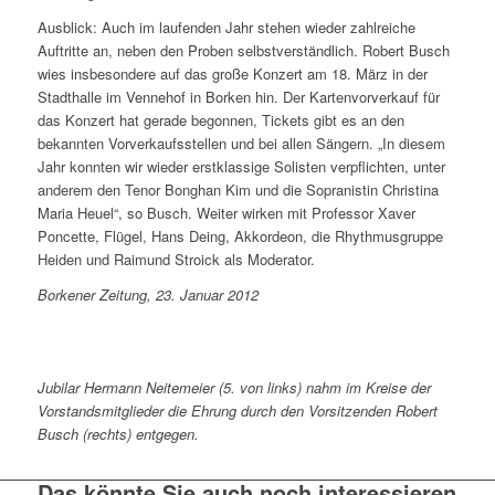
Ausblick: Auch im laufenden Jahr stehen wieder zahlreiche
Auftritte an, neben den Proben selbstverständlich. Robert Busch
wies insbesondere auf das große Konzert am 18. März in der
Stadthalle im Vennehof in Borken hin. Der Kartenvorverkauf für
das Konzert hat gerade begonnen, Tickets gibt es an den
bekannten Vorverkaufsstellen und bei allen Sängern. „In diesem
Jahr konnten wir wieder erstklassige Solisten verpflichten, unter
anderem den Tenor Bonghan Kim und die Sopranistin Christina
Maria Heuel“, so Busch. Weiter wirken mit Professor Xaver
Poncette, Flügel, Hans Deing, Akkordeon, die Rhythmusgruppe
Heiden und Raimund Stroick als Moderator.
Borkener Zeitung, 23. Januar 2012
Jubilar Hermann Neitemeier (5. von links) nahm im Kreise der
Vorstandsmitglieder die Ehrung durch den Vorsitzenden Robert
Busch (rechts) entgegen.
Das könnte Sie auch noch interessieren