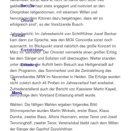
Berichte
geblieben. „Du hast stets engagiert und motiviert an den
Chorproben teilgenommen, mit eisernem Willen und
hervorragendem Können dazu beigetragen, dass wir so
Chronik
erfolgreich sind“, so der Vorsitzende Busch.
Jahresbericht: Im Jahresbericht von Schriftführer Josef Becker
Kontakt
kam dann zur Sprache, was den MGV Concordia sonst noch
ausmacht. Im Blickpunkt stand natürlich das große Konzert im
Kontaktdaten
März im Vennehof. Der Chronist vermerkte einen großen Erfolg,
bei dem Sänger und Solisten voll überzeugten. Weiter standen
unter anderem der Auftritt beim Besuch aus Heiligenstadt auf
Einladung
dem Programm, das Sommerfest und die Zentralehrung des
Chorverbandes NRW im November in Heiden. Die Erfolge wurden
nicht zuletzt durch 45 Proben im Jahresverlauf hart erarbeitet.
Zufriedenstellend auch der Bericht von Kassierer Martin Kapell,
Menü
demzufolge dem Vorstand Entlastung erteilt wurde.
Wahlen: Die fälligen Wahlen ergaben folgendes Bild:
Stimmsprecher wurden Martin Winkels, erster Bass, Klaus
Dumke, zweiter Bass, Alfons Husmann, erster Tenor und Josef
Temminghoff, zweiter Tenor. Vereinslokal bleibt nach dem Willen
der Sänger der Gasthof Dunckhöfner.