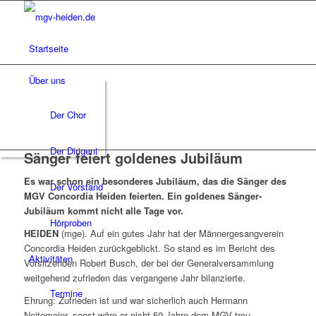
Startseite
Über uns
Der Chor
Der Dirigent
Sänger feiert goldenes Jubiläum
Es war schon ein besonderes Jubiläum, das die Sänger des
Der Vorstand
MGV Concordia Heiden feierten. Ein goldenes Sänger-
Jubiläum kommt nicht alle Tage vor.
Hörproben
HEIDEN
(mge). Auf ein gutes Jahr hat der Männergesangverein
Concordia Heiden zurückgeblickt. So stand es im Bericht des
Aktivitäten
Vorsitzenden Robert Busch, der bei der Generalversammlung
weitgehend zufrieden das vergangene Jahr bilanzierte.
Termine
Ehrung: Zufrieden ist und war sicherlich auch Hermann
Neitemeier, sonst wäre er nicht 50 Jahre dem MGV treu