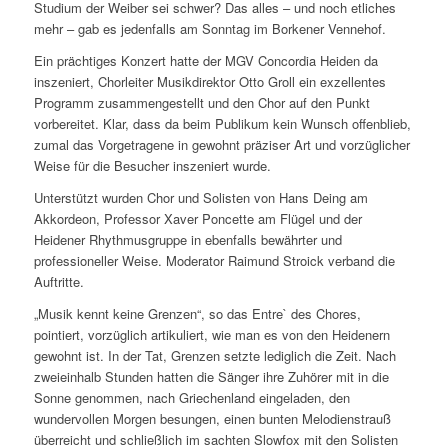
Studium der Weiber sei schwer? Das alles – und noch etliches
mehr – gab es jedenfalls am Sonntag im Borkener Vennehof.
Ein prächtiges Konzert hatte der MGV Concordia Heiden da
inszeniert, Chorleiter Musikdirektor Otto Groll ein exzellentes
Programm zusammengestellt und den Chor auf den Punkt
vorbereitet. Klar, dass da beim Publikum kein Wunsch offenblieb,
zumal das Vorgetragene in gewohnt präziser Art und vorzüglicher
Weise für die Besucher inszeniert wurde.
Unterstützt wurden Chor und Solisten von Hans Deing am
Akkordeon, Professor Xaver Poncette am Flügel und der
Heidener Rhythmusgruppe in ebenfalls bewährter und
professioneller Weise. Moderator Raimund Stroick verband die
Auftritte.
„Musik kennt keine Grenzen“, so das Entre` des Chores,
pointiert, vorzüglich artikuliert, wie man es von den Heidenern
gewohnt ist. In der Tat, Grenzen setzte lediglich die Zeit. Nach
zweieinhalb Stunden hatten die Sänger ihre Zuhörer mit in die
Sonne genommen, nach Griechenland eingeladen, den
wundervollen Morgen besungen, einen bunten Melodienstrauß
überreicht und schließlich im sachten Slowfox mit den Solisten